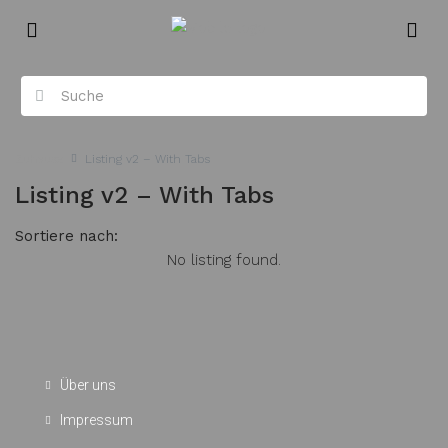
Zuhause
Listing v2 – With Tabs
Listing v2 – With Tabs
Sortiere nach:
No listing found.
Über uns
Impressum