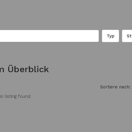
Typ
St
m Überblick
Sortiere nach:
o listing found.