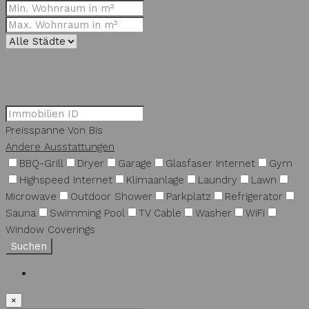
Preisspanne
Von
Bis
Andere Ausstattungen
BBQ-Grill
Dryer
Garage
Glasfaser Internet
Gym
Highspeed Internet
Klimaanlage
Laundry
Lawn
Microwave
Outdoor Shower
Parkplatz
Refrigerator
Sauna
Swimming Pool
TV Cable
Washer
WiFi
Window Coverings
Suchen
Anmeldung
×