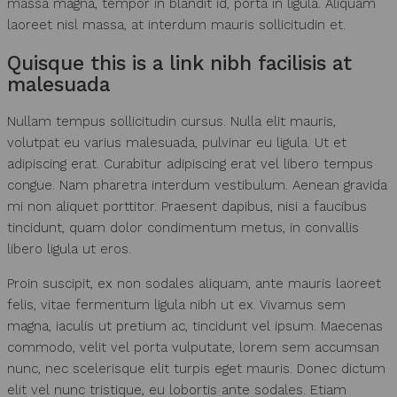
massa magna, tempor in blandit id, porta in ligula. Aliquam
laoreet nisl massa, at interdum mauris sollicitudin et.
Quisque this is a link nibh facilisis at
malesuada
Nullam tempus sollicitudin cursus. Nulla elit mauris,
volutpat eu varius malesuada, pulvinar eu ligula. Ut et
adipiscing erat. Curabitur adipiscing erat vel libero tempus
congue. Nam pharetra interdum vestibulum. Aenean gravida
mi non aliquet porttitor. Praesent dapibus, nisi a faucibus
tincidunt, quam dolor condimentum metus, in convallis
libero ligula ut eros.
Proin suscipit, ex non sodales aliquam, ante mauris laoreet
felis, vitae fermentum ligula nibh ut ex. Vivamus sem
magna, iaculis ut pretium ac, tincidunt vel ipsum. Maecenas
commodo, velit vel porta vulputate, lorem sem accumsan
nunc, nec scelerisque elit turpis eget mauris. Donec dictum
elit vel nunc tristique, eu lobortis ante sodales. Etiam