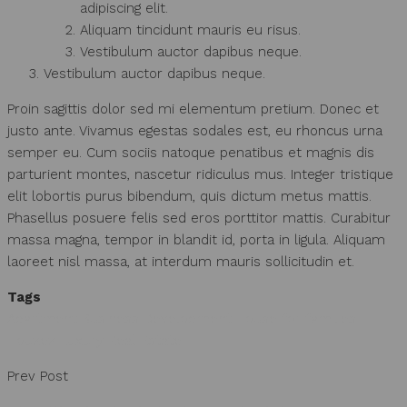
adipiscing elit.
Aliquam tincidunt mauris eu risus.
Vestibulum auctor dapibus neque.
Vestibulum auctor dapibus neque.
Proin sagittis dolor sed mi elementum pretium. Donec et
justo ante. Vivamus egestas sodales est, eu rhoncus urna
semper eu. Cum sociis natoque penatibus et magnis dis
parturient montes, nascetur ridiculus mus. Integer tristique
elit lobortis purus bibendum, quis dictum metus mattis.
Phasellus posuere felis sed eros porttitor mattis. Curabitur
massa magna, tempor in blandit id, porta in ligula. Aliquam
laoreet nisl massa, at interdum mauris sollicitudin et.
Tags
Apartment
Business Development
House for families
Houzez
Luxury
Real Estate
Prev Post