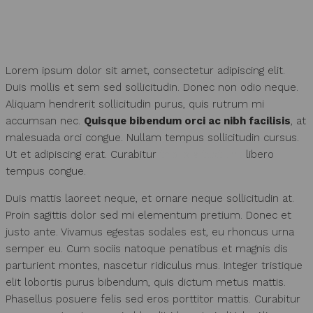
Lorem ipsum dolor sit amet, consectetur adipiscing elit.
Duis mollis et sem sed sollicitudin. Donec non odio neque.
Aliquam hendrerit sollicitudin purus, quis rutrum mi
accumsan nec.
Quisque bibendum orci ac nibh facilisis
, at
malesuada orci congue. Nullam tempus sollicitudin cursus.
Ut et adipiscing erat. Curabitur
this is a text link
libero
tempus congue.
Duis mattis laoreet neque, et ornare neque sollicitudin at.
Proin sagittis dolor sed mi elementum pretium. Donec et
justo ante. Vivamus egestas sodales est, eu rhoncus urna
semper eu. Cum sociis natoque penatibus et magnis dis
parturient montes, nascetur ridiculus mus. Integer tristique
elit lobortis purus bibendum, quis dictum metus mattis.
Phasellus posuere felis sed eros porttitor mattis. Curabitur