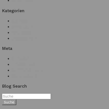
Januar 2016
Kategorien
Business
Construction
Real Estate
Uncategorized
Meta
Anmelden
Eintrags-Feed
Kommentar-Feed
WordPress.org
Blog Search
Suche