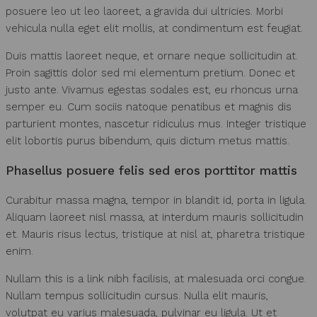
posuere leo ut leo laoreet, a gravida dui ultricies. Morbi
vehicula nulla eget elit mollis, at condimentum est feugiat.
Duis mattis laoreet neque, et ornare neque sollicitudin at.
Proin sagittis dolor sed mi elementum pretium. Donec et
justo ante. Vivamus egestas sodales est, eu rhoncus urna
semper eu. Cum sociis natoque penatibus et magnis dis
parturient montes, nascetur ridiculus mus. Integer tristique
elit lobortis purus bibendum, quis dictum metus mattis.
Phasellus posuere felis sed eros porttitor mattis
Curabitur massa magna, tempor in blandit id, porta in ligula.
Aliquam laoreet nisl massa, at interdum mauris sollicitudin
et. Mauris risus lectus, tristique at nisl at, pharetra tristique
enim.
Nullam this is a link nibh facilisis, at malesuada orci congue.
Nullam tempus sollicitudin cursus. Nulla elit mauris,
volutpat eu varius malesuada, pulvinar eu ligula. Ut et