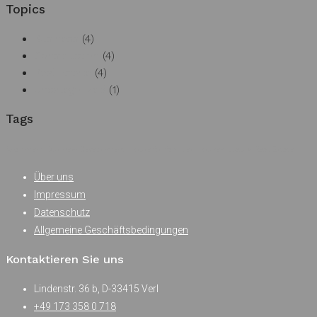
Topics
Business
(4)
Construction
(4)
Real Estate
(4)
Uncategorized
(1)
Tags
Apartment
Business Development
House for families
Houzez
Luxury
Real Estate
Über uns
Impressum
Datenschutz
Allgemeine Geschäftsbedingungen
Kontaktieren Sie uns
Lindenstr. 36 b, D-33415 Verl
+49 173 358 0 718