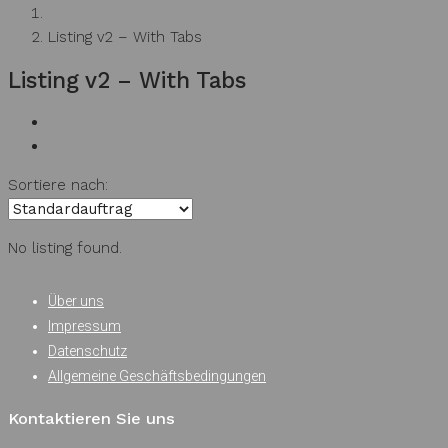
Zuhause
Listing v2 – With Tabs
Listing v2 – With Tabs
Sortiere nach:
No listing found.
Über uns
Impressum
Datenschutz
Allgemeine Geschäftsbedingungen
Kontaktieren Sie uns