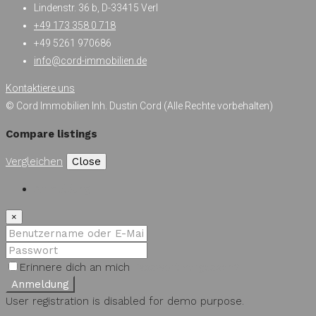
Lindenstr. 36 b, D-33415 Verl
+49 173 358 0 718
+49 5261 970686
info@cord-immobilien.de
Kontaktiere uns
© Cord Immobilien Inh. Dustin Cord (Alle Rechte vorbehalten)
Compare listings
Vergleichen
Close
Anmeldung
×
Erinnere dich an mich
Passwort vergessen?
Anmeldung
User registration is disabled for demo purpose.