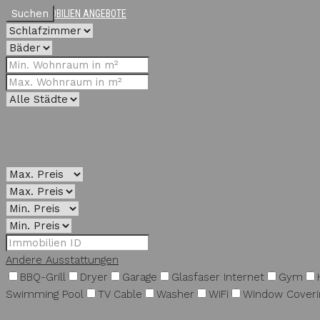
Suchen
IMMOBILIEN ANGEBOTE
Andere Ausstattungen
BBQ-Grill
Dryer
Garage
Glasfaser Internet
Gym
Swimming Pool
TV Cable
Washer
WiFi
Window Coveri