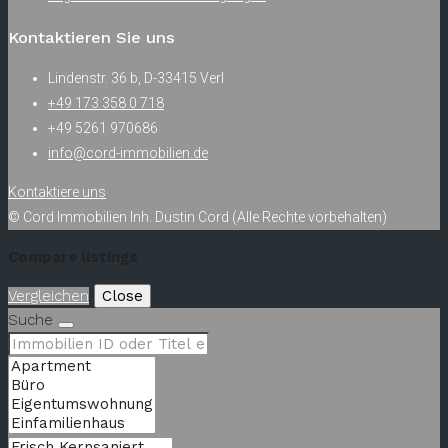
Kontaktieren Sie uns
Lindenstr. 36 b, D-33415 Verl
+49 173 358 0 718
+49 5261 970686
info@cord-immobilien.de
Kontaktiere uns
© Cord Immobilien Inh. Dustin Cord (Alle Rechte vorbehalten)
Compare listings
Vergleichen
Close
Suche