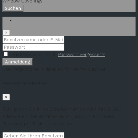
Window Coverings
Suchen
Anmeldung
×
Erinnere dich an mich
Passwort vergessen?
Anmeldung
User registration is disabled for demo purpose.
Passwort zurücksetzen
×
Bitte geben Sie Ihren Benutzernamen oder Ihre E-Mail-
Adresse ein. Sie erhalten einen Link, um ein neues
Passwort per E-Mail zu erstellen.