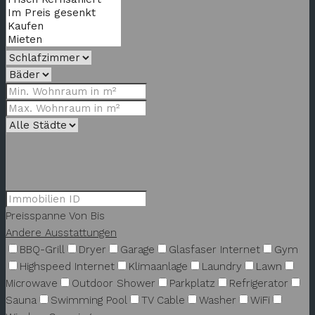
Preisspanne
Von
Bis
Andere Ausstattungen
BBQ-Grill
Dryer
Garage
Glasfaser Internet
Gym
Highspeed Internet
Klimaanlage
Laundry
Lawn
Microwave
Outdoor Shower
Parkplatz
Refrigerator
Sauna
Swimming Pool
TV Cable
Washer
WiFi